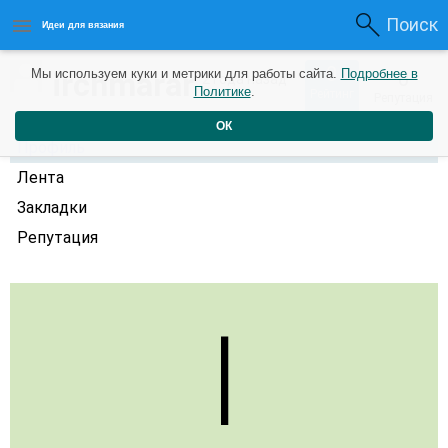
Поиск
Идеи для вязания
0
irchmarar
Мы используем куки и метрики для работы сайта.
Подробнее в
0
2 года назад
Политике
.
Рейтинг
Репутация
ОК
Профиль
Лента
Закладки
Репутация