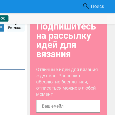
Поиск
ОК
0
Подпишитесь
нг
Репутация
на рассылку
идей для
вязания
Отличные идеи для вязания
ждут вас. Рассылка
абсолютно бесплатная,
отписаться можно в любой
момент