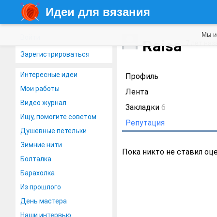
Идеи для вязания
Мы и
Войти
Raisa
7 лет наз
Зарегистрироваться
Интересные идеи
Профиль
Мои работы
Лента
Видео журнал
Закладки
6
Ищу, помогите советом
Репутация
Душевные петельки
Зимние нити
Пока никто не ставил оц
Болталка
Барахолка
Из прошлого
День мастера
Наши интервью