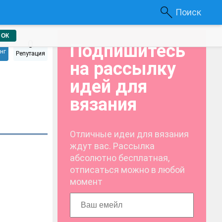
Поиск
ОК
0
Подпишитесь
нг
Репутация
на рассылку
идей для
вязания
Отличные идеи для вязания
ждут вас. Рассылка
абсолютно бесплатная,
отписаться можно в любой
момент