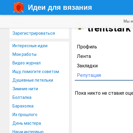
Идеи для вязания
Мы и
Войти
trentstark
Зарегистрироваться
Интересные идеи
Профиль
Мои работы
Лента
Видео журнал
Закладки
Ищу, помогите советом
Репутация
Душевные петельки
Зимние нити
Пока никто не ставил оц
Болталка
Барахолка
Из прошлого
День мастера
Наши интервью