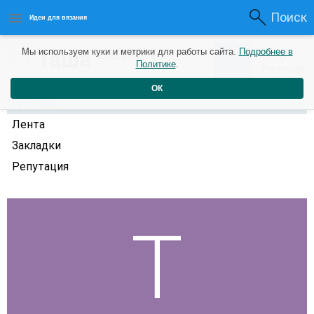
Поиск
Идеи для вязания
0
Таша
Мы используем куки и метрики для работы сайта.
Подробнее в
0
2 года назад
Политике
.
Рейтинг
Репутация
ОК
Профиль
Лента
Закладки
Репутация