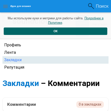
Поиск
Идеи для вязания
0
soundclouds
Мы используем куки и метрики для работы сайта.
Подробнее в
0
2 года
Политике
.
Рейтинг
Репутация
назад
ОК
Профиль
Лента
Закладки
Репутация
Закладки
– Комментарии
Комментарии
0 в закладках