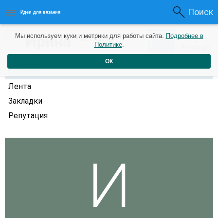
Поиск
Идеи для вязания
0
Ирина
Мы используем куки и метрики для работы сайта.
Подробнее в
0
8 лет назад
Политике
.
Рейтинг
Репутация
ОК
Профиль
Лента
Закладки
Репутация