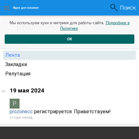
Поиск
Идеи для вязания
0
prozonecc
Мы используем куки и метрики для работы сайта.
Подробнее в
0
2 года назад
Политике
.
Рейтинг
Репутация
ОК
Профиль
Лента
Закладки
Репутация
19 мая 2024
prozonecc
регистрируется. Приветствуем!
2 года назад