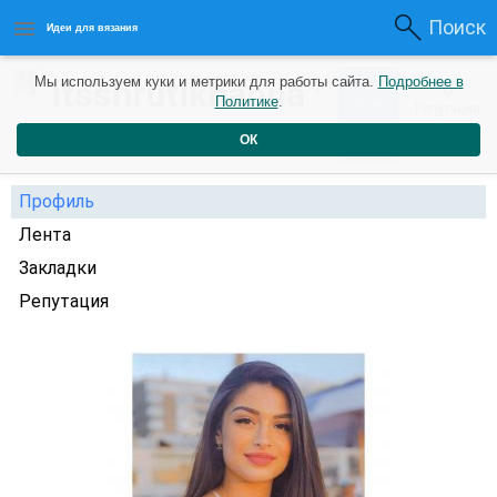
Поиск
Идеи для вязания
0
itsshrutikhanna
Мы используем куки и метрики для работы сайта.
Подробнее в
0
2
Политике
.
Рейтинг
Репутация
года назад
ОК
Профиль
Лента
Закладки
Репутация