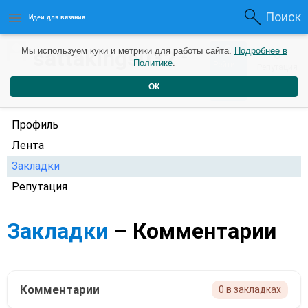
Поиск
Идеи для вязания
0
sattakings032
Мы используем куки и метрики для работы сайта.
Подробнее в
0
2
Политике
.
Рейтинг
Репутация
года назад
ОК
Профиль
Лента
Закладки
Репутация
Закладки
– Комментарии
Комментарии
0 в закладках