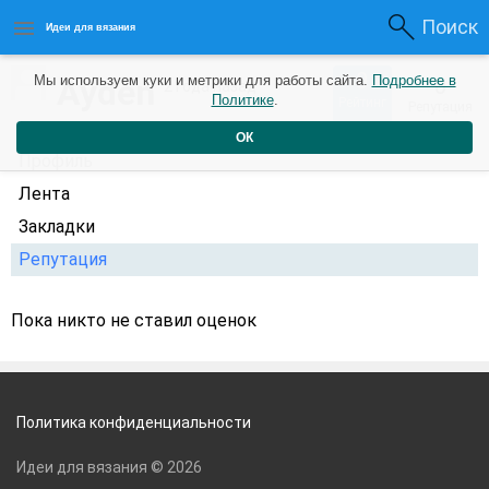
Поиск
Идеи для вязания
0
Ayden
Мы используем куки и метрики для работы сайта.
Подробнее в
0
2 года назад
Политике
.
Рейтинг
Репутация
ОК
Профиль
Лента
Закладки
Репутация
Пока никто не ставил оценок
Политика конфиденциальности
Идеи для вязания © 2026