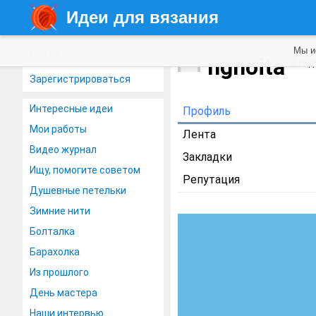
Идеи для вязания
Мы и
Войти
ngnoita
2 год
Зарегистрироваться
Интересные идеи
Профиль
Мои работы
Лента
Видео журнал
Закладки
Ищу, помогите советом
Репутация
Душевные петельки
Зимние нити
Болталка
Барахолка
Из прошлого
День мастера
Наши интервью