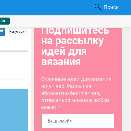
Поиск
ОК
0
Подпишитесь
нг
Репутация
на рассылку
идей для
вязания
Отличные идеи для вязания
ждут вас. Рассылка
абсолютно бесплатная,
отписаться можно в любой
момент