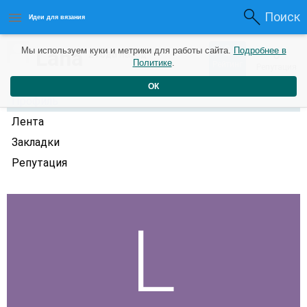
Поиск
Идеи для вязания
0
Lana
Мы используем куки и метрики для работы сайта.
Подробнее в
0
2 года назад
Политике
.
Рейтинг
Репутация
ОК
Профиль
Лента
Закладки
Репутация