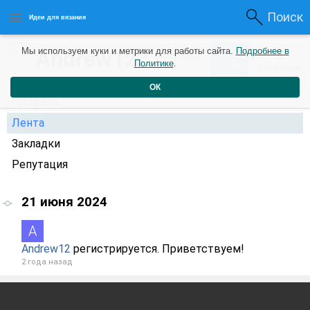
Поиск
Идеи для вязания
0
Andrew12
Мы используем куки и метрики для работы сайта.
Подробнее в
0
2 года назад
Политике
.
Рейтинг
Репутация
ОК
Профиль
Лента
Закладки
Репутация
21 июня 2024
Andrew12
регистрируется. Приветствуем!
2 года назад