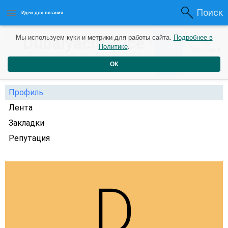
Поиск
Идеи для вязания
0
DubaiyachtPrice
Мы используем куки и метрики для работы сайта.
Подробнее в
0
2
Политике
.
Рейтинг
Репутация
года назад
ОК
Профиль
Лента
Закладки
Репутация