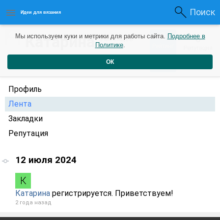
Поиск
Идеи для вязания
0
Катарина
Мы используем куки и метрики для работы сайта.
Подробнее в
0
5 месяцев
Политике
.
Рейтинг
Репутация
назад
ОК
Профиль
Лента
Закладки
Репутация
12 июля 2024
Катарина
регистрируется. Приветствуем!
2 года назад