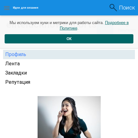
Поиск
Идеи для вязания
elitelucknowescorts
0
Мы используем куки и метрики для работы сайта.
Подробнее в
0
Политике
.
Рейтинг
Репутация
2 года назад
ОК
Профиль
Лента
Закладки
Репутация