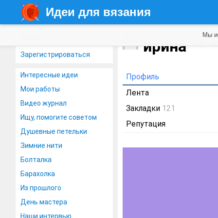
Идеи для вязания
Мы и
Войти
ирина
7 лет на
Зарегистрироваться
Интересные идеи
Профиль
Мои работы
Лента
Видео журнал
Закладки
121
Ищу, помогите советом
Репутация
Душевные петельки
Зимние нити
Болталка
Барахолка
Из прошлого
День мастера
Наши интервью