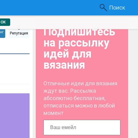
Поиск
ОК
0
Подпишитесь
нг
Репутация
на рассылку
идей для
вязания
Отличные идеи для вязания
ждут вас. Рассылка
абсолютно бесплатная,
отписаться можно в любой
момент