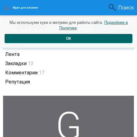
Поиск
Идеи для вязания
2
gera63
Мы используем куки и метрики для работы сайта.
Подробнее в
0
1 год назад
Политике
.
Рейтинг
Репутация
ОК
Профиль
Лента
Закладки
13
Комментарии
17
Репутация