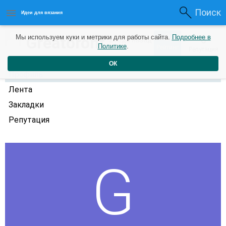
Поиск
Идеи для вязания
0
Greatoront
Мы используем куки и метрики для работы сайта.
Подробнее в
0
2 года назад
Политике
.
Рейтинг
Репутация
ОК
Профиль
Лента
Закладки
Репутация