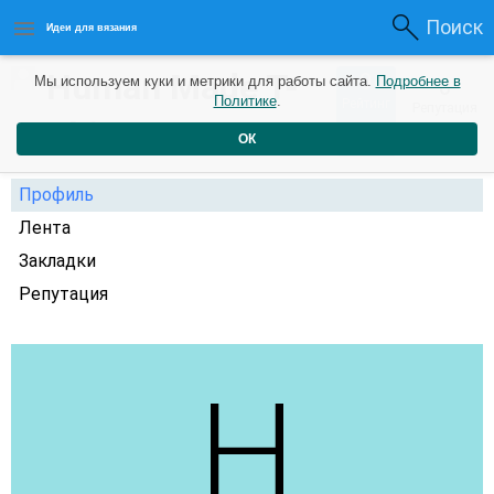
Поиск
Идеи для вязания
Human Made T-
0
Мы используем куки и метрики для работы сайта.
Подробнее в
0
Политике
.
Рейтинг
Репутация
Shirt
1 год назад
ОК
Профиль
Лента
Закладки
Репутация