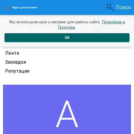
Поиск
Идеи для вязания
0
Angelavah
Мы используем куки и метрики для работы сайта.
Подробнее в
0
1 год назад
Политике
.
Рейтинг
Репутация
ОК
Профиль
Лента
Закладки
Репутация