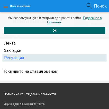
Поиск
Идеи для вязания
0
khailfafaz
Мы используем куки и метрики для работы сайта.
Подробнее в
0
1 год назад
Политике
.
Рейтинг
Репутация
ОК
Профиль
Лента
Закладки
Репутация
Пока никто не ставил оценок
Политика конфиденциальности
Идеи для вязания © 2026