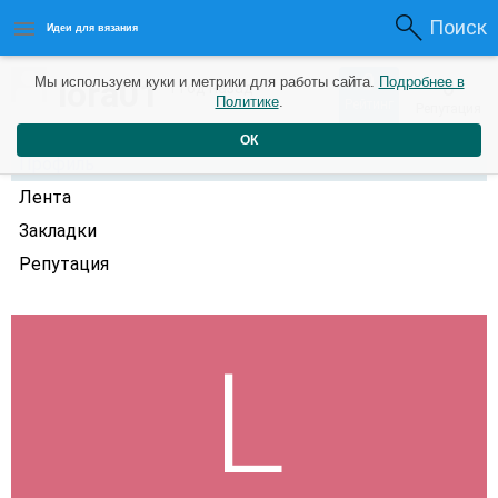
Поиск
Идеи для вязания
0
lora01
Мы используем куки и метрики для работы сайта.
Подробнее в
0
1 год назад
Политике
.
Рейтинг
Репутация
ОК
Профиль
Лента
Закладки
Репутация