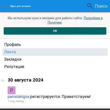
Поиск
Идеи для вязания
0
pamelaingoa
Мы используем куки и метрики для работы сайта.
Подробнее в
0
1 год
Политике
.
Рейтинг
Репутация
назад
ОК
Профиль
Лента
Закладки
Репутация
30 августа 2024
pamelaingoa
регистрируется. Приветствуем!
1 год назад