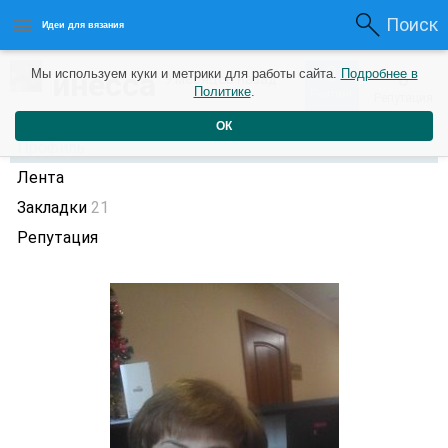
Поиск
Идеи для вязания
0
инесса
Мы используем куки и метрики для работы сайта.
Подробнее в
0
9 месяцев назад
Политике
.
Рейтинг
Репутация
ОК
Профиль
Лента
Закладки
21
Репутация