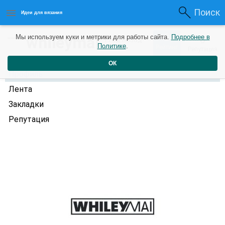
Поиск
Идеи для вязания
0
whileymai
Мы используем куки и метрики для работы сайта.
Подробнее в
0
1 год назад
Политике
.
Рейтинг
Репутация
ОК
Профиль
Лента
Закладки
Репутация