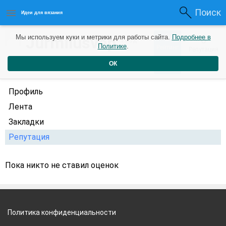
Поиск
Идеи для вязания
0
Jurmilusvep
Мы используем куки и метрики для работы сайта.
Подробнее в
0
1 год
Политике
.
Рейтинг
Репутация
назад
ОК
Профиль
Лента
Закладки
Репутация
Пока никто не ставил оценок
Политика конфиденциальности