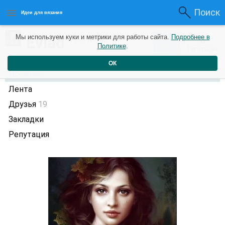
Поиск
Идеи для вязания
0
Evlad
Мы используем куки и метрики для работы сайта.
Подробнее в
0
7 лет назад
Политике
.
Рейтинг
Репутация
ОК
Профиль
Лента
Друзья
19
Закладки
Репутация