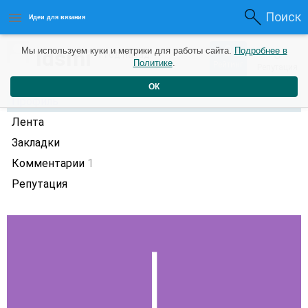
Поиск
Идеи для вязания
0
Idsmi
Мы используем куки и метрики для работы сайта.
Подробнее в
0
1 год назад
Политике
.
Рейтинг
Репутация
ОК
Профиль
Лента
Закладки
Комментарии
1
Репутация