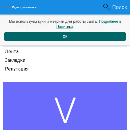
Поиск
Идеи для вязания
0
vcvcbvc
Мы используем куки и метрики для работы сайта.
Подробнее в
0
1 год назад
Политике
.
Рейтинг
Репутация
ОК
Профиль
Лента
Закладки
Репутация