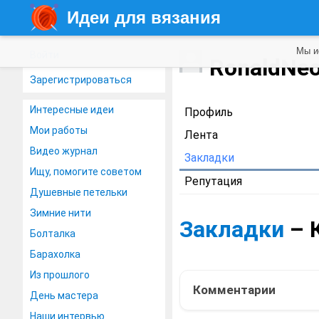
Идеи для вязания
Мы и
Войти
RonaldNe
Зарегистрироваться
Интересные идеи
Профиль
Мои работы
Лента
Видео журнал
Закладки
Ищу, помогите советом
Репутация
Душевные петельки
Зимние нити
Закладки
– 
Болталка
Барахолка
Из прошлого
Комментарии
День мастера
Наши интервью