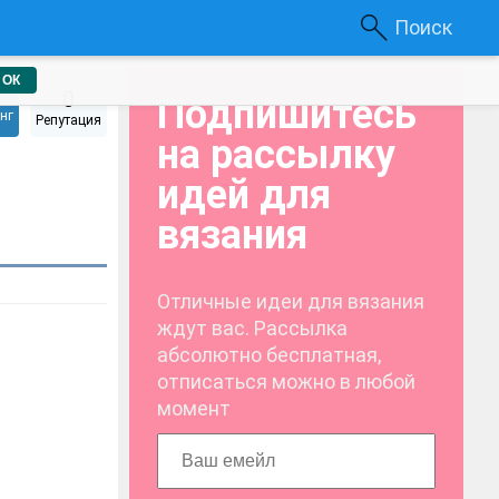
Поиск
ОК
0
Подпишитесь
нг
Репутация
на рассылку
идей для
вязания
Отличные идеи для вязания
ждут вас. Рассылка
абсолютно бесплатная,
отписаться можно в любой
момент