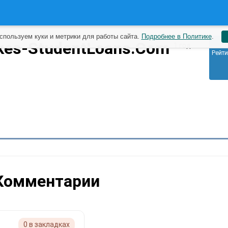
спользуем куки и метрики для работы сайта.
Подробнее в Политике
.
0
kes-StudentLoans.Com
1 год
Рейти
Комментарии
0 в закладках