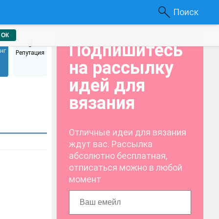
Поиск
ОК
0
Подпишитесь
нг
Репутация
на рассылку
идей для
вязания
Отличные идеи для вязания
ждут вас. Рассылка
абсолютно бесплатная,
отписаться можно в любой
момент