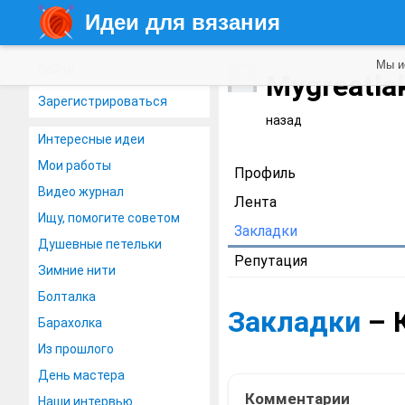
Идеи для вязания
Мы и
Войти
Mygreatla
Зарегистрироваться
назад
Интересные идеи
Мои работы
Профиль
Видео журнал
Лента
Ищу, помогите советом
Закладки
Душевные петельки
Репутация
Зимние нити
Болталка
Закладки
– 
Барахолка
Из прошлого
День мастера
Комментарии
Наши интервью