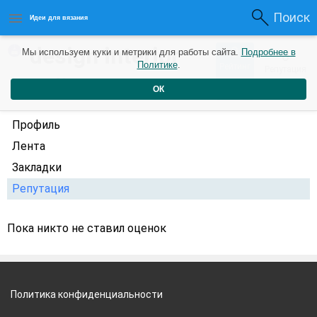
Поиск
Идеи для вязания
design interior
0
Мы используем куки и метрики для работы сайта.
Подробнее в
0
Политике
.
Рейтинг
Репутация
online
1 год назад
ОК
Профиль
Лента
Закладки
Репутация
Пока никто не ставил оценок
Политика конфиденциальности