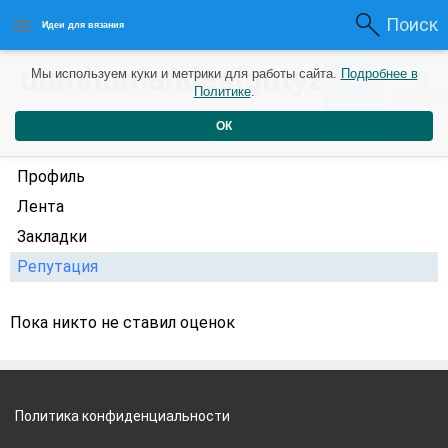
Поиск
Идеи для вязания
uumhumandesigntyz
0
Мы используем куки и метрики для работы сайта.
Подробнее в
0
Политике
.
Рейтинг
Репутаци
1 год назад
ОК
Профиль
Лента
Закладки
Репутация
Пока никто не ставил оценок
Политика конфиденциальности