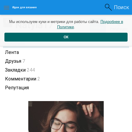
Поиск
Идеи для вязания
0
Natyla17
Мы используем куки и метрики для работы сайта.
Подробнее в
0
3 года назад
Политике
.
Рейтинг
Репутация
ОК
Профиль
Лента
Друзья
7
Закладки
244
Комментарии
2
Репутация