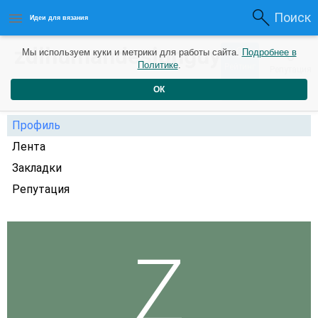
Поиск
Идеи для вязания
zdihumandesignguy
0
Мы используем куки и метрики для работы сайта.
Подробнее в
0
Политике
.
Рейтинг
Репутация
1 год назад
ОК
Профиль
Лента
Закладки
Репутация