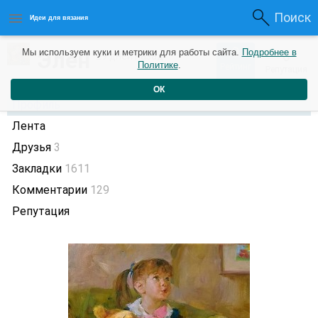
Поиск
Идеи для вязания
0
Элен
Мы используем куки и метрики для работы сайта.
Подробнее в
0
29 дней назад
Политике
.
Рейтинг
Репутация
ОК
Профиль
Лента
Друзья
3
Закладки
1611
Комментарии
129
Репутация