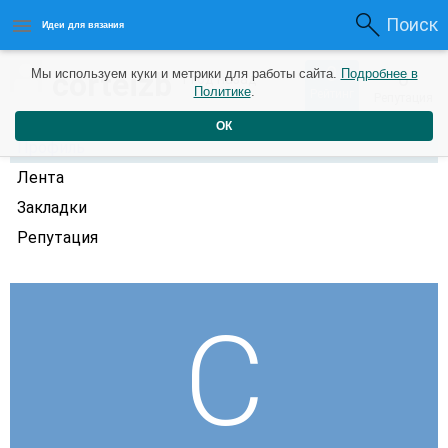
Поиск
Идеи для вязания
0
corteizb
Мы используем куки и метрики для работы сайта.
Подробнее в
0
1 год назад
Политике
.
Рейтинг
Репутация
ОК
Профиль
Лента
Закладки
Репутация