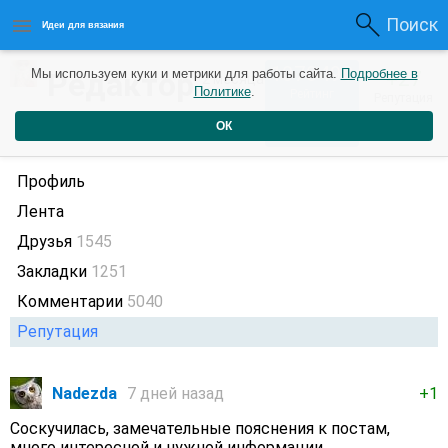
Поиск
Идеи для вязания
1070490
Редактор
Мы используем куки и метрики для работы сайта.
Подробнее в
+27
2 месяца
Политике
.
Рейтинг
Репутация
назад
ОК
Профиль
Лента
Друзья
1545
Закладки
1251
Комментарии
5040
Репутация
Nadezda
7 дней назад
+1
Соскучилась, замечательные пояснения к постам,
много интересной и нужной информации.