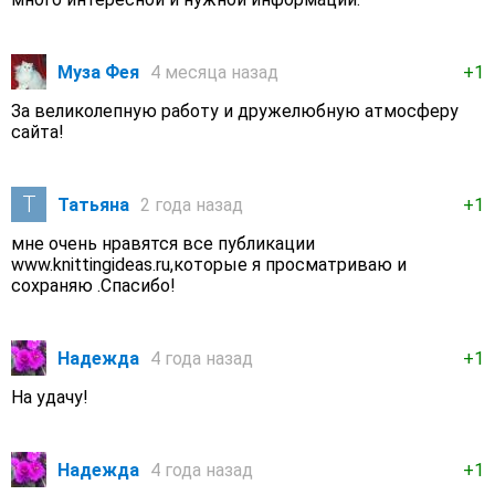
Муза Фея
4 месяца назад
+1
За великолепную работу и дружелюбную атмосферу
сайта!
Татьяна
2 года назад
+1
мне очень нравятся все публикации
www.knittingideas.ru,которые я просматриваю и
сохраняю .Спасибо!
Надежда
4 года назад
+1
На удачу!
Надежда
4 года назад
+1