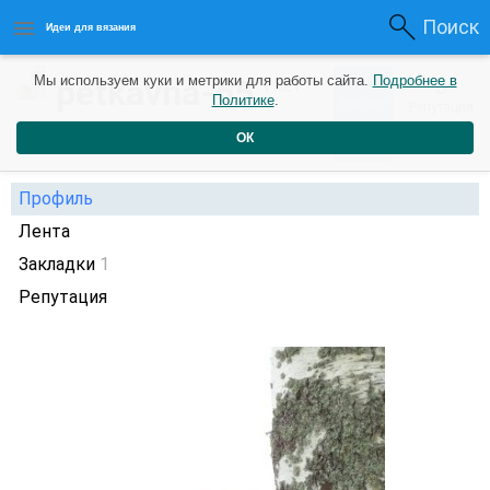
Поиск
Идеи для вязания
0
petkavna-65
Мы используем куки и метрики для работы сайта.
Подробнее в
0
7 лет
Политике
.
Рейтинг
Репутация
назад
ОК
Профиль
Лента
Закладки
1
Репутация