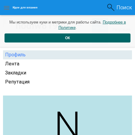
Поиск
Идеи для вязания
0
nodiw81929
Мы используем куки и метрики для работы сайта.
Подробнее в
0
1 год
Политике
.
Рейтинг
Репутация
назад
ОК
Профиль
Лента
Закладки
Репутация