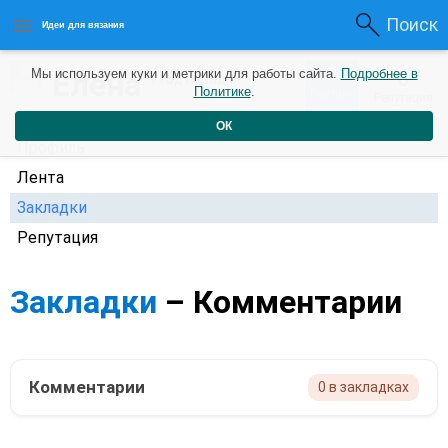
Поиск
Идеи для вязания
0
Елена
Мы используем куки и метрики для работы сайта.
Подробнее в
0
1 год назад
Политике
.
Рейтинг
Репутация
ОК
Профиль
Лента
Закладки
Репутация
Закладки
– Комментарии
Комментарии
0 в закладках