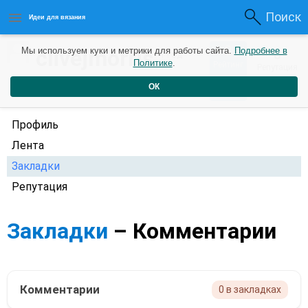
Поиск
Идеи для вязания
0
clivejmorris
Мы используем куки и метрики для работы сайта.
Подробнее в
0
1 год
Политике
.
Рейтинг
Репутация
назад
ОК
Профиль
Лента
Закладки
Репутация
Закладки
– Комментарии
Комментарии
0 в закладках