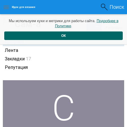
Поиск
Идеи для вязания
0
Сам-а
Мы используем куки и метрики для работы сайта.
Подробнее в
0
7 лет назад
Политике
.
Рейтинг
Репутация
ОК
Профиль
Лента
Закладки
17
Репутация