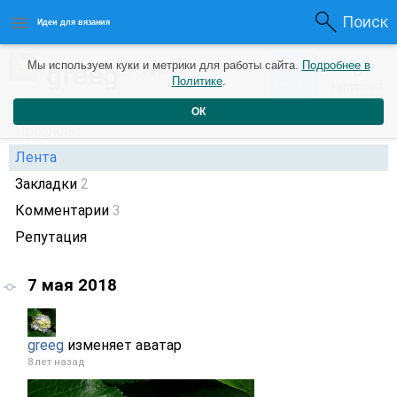
Поиск
Идеи для вязания
0
greeg
Мы используем куки и метрики для работы сайта.
Подробнее в
0
1 год назад
Политике
.
Рейтинг
Репутация
ОК
Профиль
Лента
Закладки
2
Комментарии
3
Репутация
7 мая 2018
greeg
изменяет аватар
8 лет назад