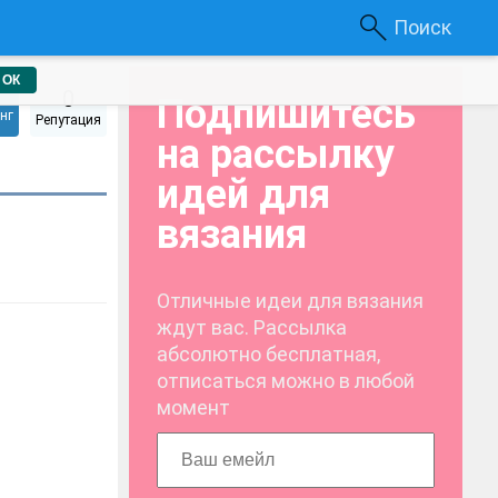
Поиск
ОК
0
Подпишитесь
нг
Репутация
на рассылку
идей для
вязания
Отличные идеи для вязания
ждут вас. Рассылка
абсолютно бесплатная,
отписаться можно в любой
момент