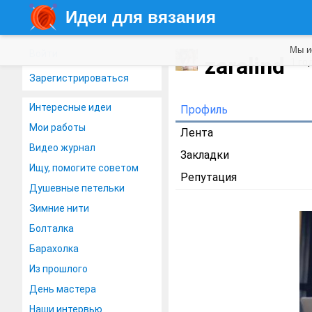
Идеи для вязания
Мы и
Войти
zaralind
1 го
Зарегистрироваться
Интересные идеи
Профиль
Мои работы
Лента
Видео журнал
Закладки
Ищу, помогите советом
Репутация
Душевные петельки
Зимние нити
Болталка
Барахолка
Из прошлого
День мастера
Наши интервью