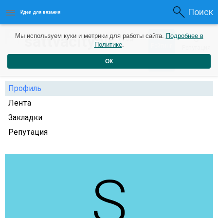
Поиск
Идеи для вязания
0
sattvacityblr
Мы используем куки и метрики для работы сайта.
Подробнее в
0
1 год
Политике
.
Рейтинг
Репутация
назад
ОК
Профиль
Лента
Закладки
Репутация