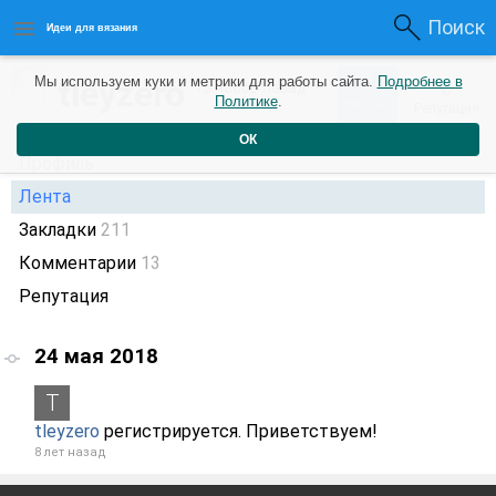
Поиск
Идеи для вязания
0
tleyzero
Мы используем куки и метрики для работы сайта.
Подробнее в
0
15 часов назад
Политике
.
Рейтинг
Репутация
ОК
Профиль
Лента
Закладки
211
Комментарии
13
Репутация
24 мая 2018
tleyzero
регистрируется. Приветствуем!
8 лет назад