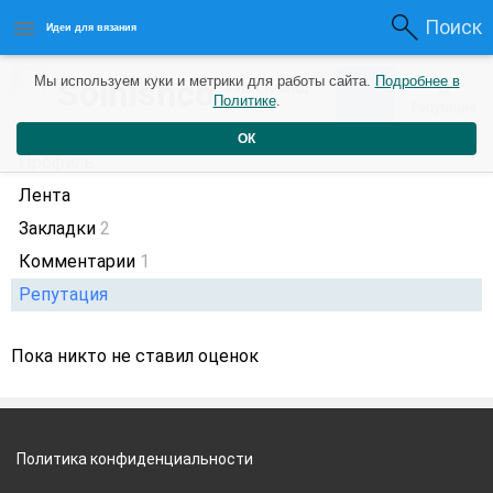
Поиск
Идеи для вязания
0
Solnishco
Мы используем куки и метрики для работы сайта.
Подробнее в
0
7 лет назад
Политике
.
Рейтинг
Репутация
ОК
Профиль
Лента
Закладки
2
Комментарии
1
Репутация
Пока никто не ставил оценок
Политика конфиденциальности