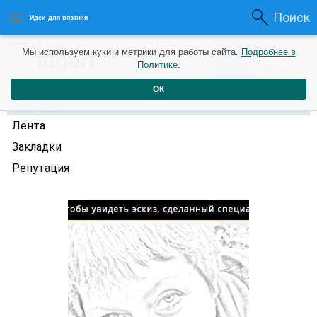
Поиск
Идеи для вязания
0
lugari
Мы используем куки и метрики для работы сайта.
Подробнее в
0
8 лет назад
Политике
.
Рейтинг
Репутация
ОК
Профиль
Лента
Закладки
Репутация